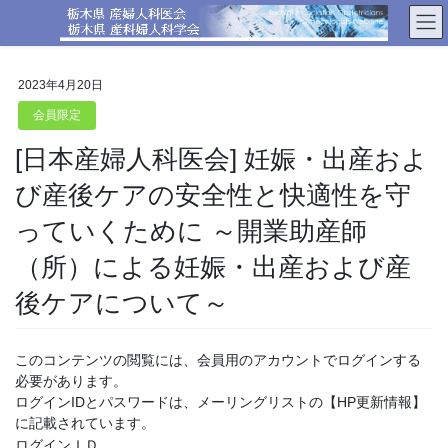
コ
ナ
ン
ビ
テ
ゲ
ン
ー
2023年4月20日
ツ
シ
へ
ョ
会員限定
ス
ン
[日本産婦人科医会] 妊娠・出産およ
キ
に
ッ
移
び産後ケアの安全性と快適性を守
プ
動
っていくために ～開業助産師
（所）による妊娠・出産および産
後ケアについて～
このコンテンツの閲覧には、会員用のアカウントでログインする
必要があります。
ログインIDとパスワードは、メーリングリストの【HP更新情報】
に記載されています。
ログインＩＤ