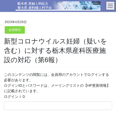
コ
ナ
ン
ビ
テ
ゲ
ン
ー
2023年4月26日
ツ
シ
へ
ョ
会員限定
ス
ン
新型コロナウイルス妊婦（疑いを
キ
に
ッ
移
含む）に対する栃木県産科医療施
プ
動
設の対応（第6報）
このコンテンツの閲覧には、会員用のアカウントでログインする
必要があります。
ログインIDとパスワードは、メーリングリストの【HP更新情報】
に記載されています。
ログインＩＤ