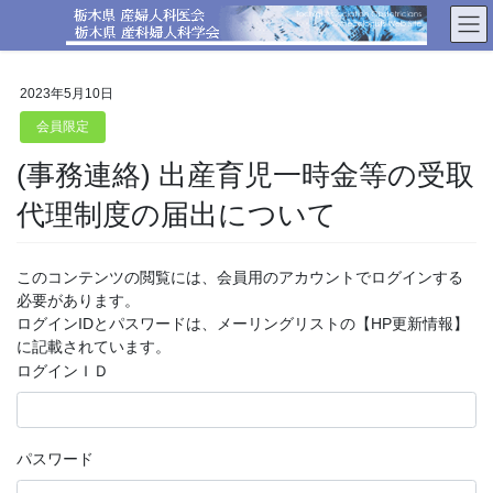
コ
ナ
ン
ビ
テ
ゲ
ン
ー
2023年5月10日
ツ
シ
へ
ョ
会員限定
ス
ン
(事務連絡) 出産育児一時金等の受取
キ
に
ッ
移
代理制度の届出について
プ
動
このコンテンツの閲覧には、会員用のアカウントでログインする
必要があります。
ログインIDとパスワードは、メーリングリストの【HP更新情報】
に記載されています。
ログインＩＤ
パスワード