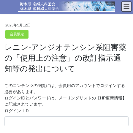
コ
ナ
ン
ビ
テ
ゲ
ン
ー
2023年5月12日
ツ
シ
へ
ョ
会員限定
ス
ン
レニン-アンジオテンシン系阻害薬
キ
に
ッ
移
の「使用上の注意」の改訂指示通
プ
動
知等の発出について
このコンテンツの閲覧には、会員用のアカウントでログインする
必要があります。
ログインIDとパスワードは、メーリングリストの【HP更新情報】
に記載されています。
ログインＩＤ