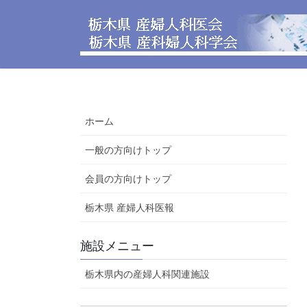
コ
ナ
ン
ビ
テ
ゲ
ン
ー
ツ
シ
へ
ョ
ス
ン
ホーム
キ
に
ッ
移
一般の方向けトップ
プ
動
会員の方向けトップ
栃木県 産婦人科医報
施設メニュー
栃木県内の産婦人科関連施設