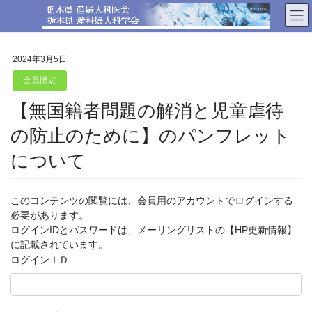
コ
ナ
ン
ビ
テ
ゲ
ン
ー
2024年3月5日
ツ
シ
へ
ョ
会員限定
ス
ン
【無国籍者問題の解消と児童虐待
キ
に
ッ
移
の防止のために】のパンフレット
プ
動
について
このコンテンツの閲覧には、会員用のアカウントでログインする
必要があります。
ログインIDとパスワードは、メーリングリストの【HP更新情報】
に記載されています。
ログインＩＤ