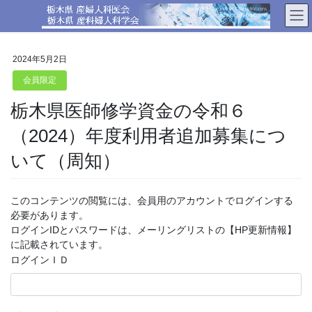
コ
ナ
ン
ビ
テ
ゲ
ン
ー
2024年5月2日
ツ
シ
へ
ョ
会員限定
ス
ン
栃木県医師修学資金の令和６
キ
に
ッ
移
（2024）年度利用者追加募集につ
プ
動
いて（周知）
このコンテンツの閲覧には、会員用のアカウントでログインする
必要があります。
ログインIDとパスワードは、メーリングリストの【HP更新情報】
に記載されています。
ログインＩＤ