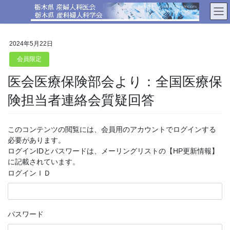
コ
ナ
ン
ビ
テ
ゲ
ン
ー
2024年5月22日
ツ
シ
へ
ョ
会員限定
ス
ン
医会医療保険部会より：全国医療保
キ
に
ッ
移
険担当者連絡会質疑回答
プ
動
このコンテンツの閲覧には、会員用のアカウントでログインする
必要があります。
ログインIDとパスワードは、メーリングリストの【HP更新情報】
に記載されています。
ログインＩＤ
パスワード