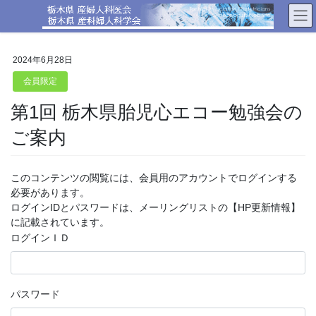
コ
ナ
ン
ビ
テ
ゲ
ン
ー
2024年6月28日
ツ
シ
へ
ョ
会員限定
ス
ン
第1回 栃木県胎児心エコー勉強会の
キ
に
ッ
移
ご案内
プ
動
このコンテンツの閲覧には、会員用のアカウントでログインする
必要があります。
ログインIDとパスワードは、メーリングリストの【HP更新情報】
に記載されています。
ログインＩＤ
パスワード