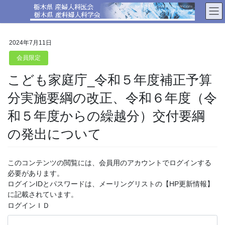
コ
ナ
ン
ビ
テ
ゲ
ン
ー
2024年7月11日
ツ
シ
へ
ョ
会員限定
ス
ン
こども家庭庁_令和５年度補正予算
キ
に
ッ
移
分実施要綱の改正、令和６年度（令
プ
動
和５年度からの繰越分）交付要綱
の発出について
このコンテンツの閲覧には、会員用のアカウントでログインする
必要があります。
ログインIDとパスワードは、メーリングリストの【HP更新情報】
に記載されています。
ログインＩＤ