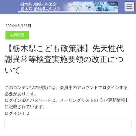
コ
ナ
ン
ビ
テ
ゲ
ン
ー
2024年8月26日
ツ
シ
へ
ョ
会員限定
ス
ン
【栃木県こども政策課】先天性代
キ
に
ッ
移
謝異常等検査実施要領の改正につ
プ
動
いて
このコンテンツの閲覧には、会員用のアカウントでログインする
必要があります。
ログインIDとパスワードは、メーリングリストの【HP更新情報】
に記載されています。
ログインＩＤ