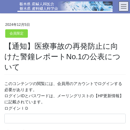
コ
ナ
ン
ビ
テ
ゲ
ン
ー
2024年12月5日
ツ
シ
へ
ョ
会員限定
ス
ン
【通知】医療事故の再発防止に向
キ
に
ッ
移
けた警鐘レポートNo.1の公表につ
プ
動
いて
このコンテンツの閲覧には、会員用のアカウントでログインする
必要があります。
ログインIDとパスワードは、メーリングリストの【HP更新情報】
に記載されています。
ログインＩＤ