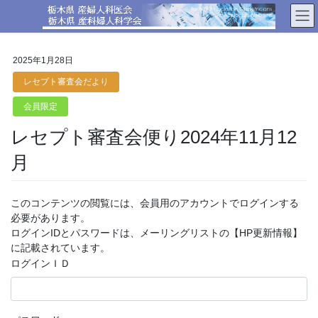
コ
ナ
ン
ビ
テ
ゲ
ン
ー
2025年1月28日
ツ
シ
へ
ョ
レセプト審査会だより
ス
ン
会員限定
キ
に
ッ
移
レセプト審査会便り2024年11月12
プ
動
月
このコンテンツの閲覧には、会員用のアカウントでログインする
必要があります。
ログインIDとパスワードは、メーリングリストの【HP更新情報】
に記載されています。
ログインＩＤ