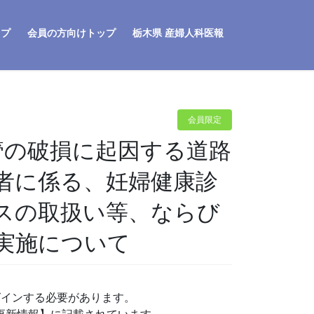
ップ
会員の方向けトップ
栃木県 産婦人科医報
会員限定
管の破損に起因する道路
者に係る、妊婦健康診
スの取扱い等、ならび
実施について
グインする必要があります。