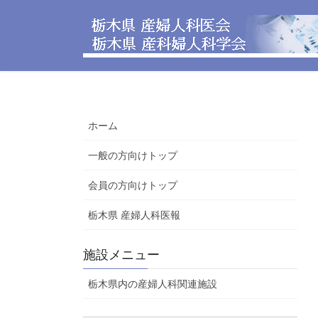
コ
ナ
ン
ビ
テ
ゲ
ン
ー
ツ
シ
へ
ョ
ス
ン
ホーム
キ
に
ッ
移
一般の方向けトップ
プ
動
会員の方向けトップ
栃木県 産婦人科医報
施設メニュー
栃木県内の産婦人科関連施設