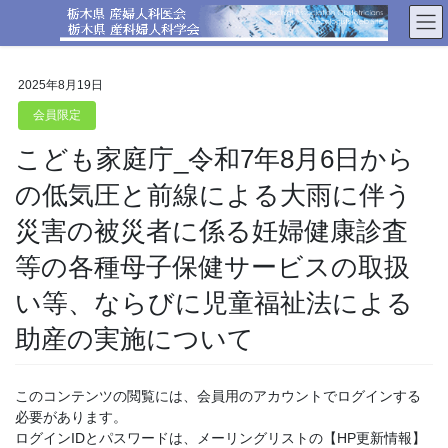
コ
ナ
ン
ビ
テ
ゲ
ン
ー
2025年8月19日
ツ
シ
へ
ョ
会員限定
ス
ン
こども家庭庁_令和7年8月6日から
キ
に
ッ
移
の低気圧と前線による大雨に伴う
プ
動
災害の被災者に係る妊婦健康診査
等の各種母子保健サービスの取扱
い等、ならびに児童福祉法による
助産の実施について
このコンテンツの閲覧には、会員用のアカウントでログインする
必要があります。
ログインIDとパスワードは、メーリングリストの【HP更新情報】