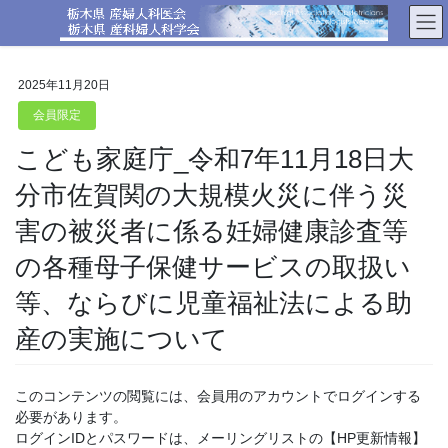
コ
ナ
ン
ビ
テ
ゲ
ン
ー
2025年11月20日
ツ
シ
へ
ョ
会員限定
ス
ン
こども家庭庁_令和7年11月18日大
キ
に
ッ
移
分市佐賀関の大規模火災に伴う災
プ
動
害の被災者に係る妊婦健康診査等
の各種母子保健サービスの取扱い
等、ならびに児童福祉法による助
産の実施について
このコンテンツの閲覧には、会員用のアカウントでログインする
必要があります。
ログインIDとパスワードは、メーリングリストの【HP更新情報】