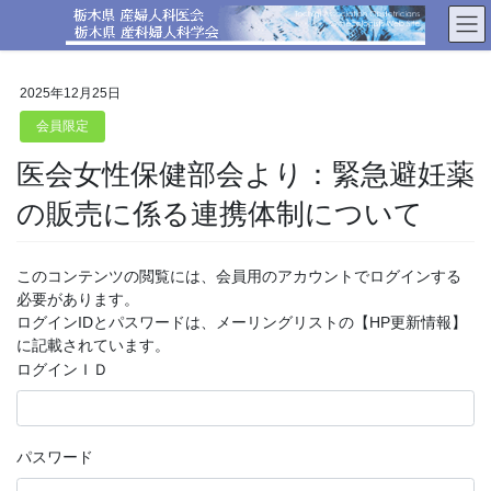
コ
ナ
ン
ビ
テ
ゲ
ン
ー
2025年12月25日
ツ
シ
へ
ョ
会員限定
ス
ン
医会女性保健部会より：緊急避妊薬
キ
に
ッ
移
の販売に係る連携体制について
プ
動
このコンテンツの閲覧には、会員用のアカウントでログインする
必要があります。
ログインIDとパスワードは、メーリングリストの【HP更新情報】
に記載されています。
ログインＩＤ
パスワード