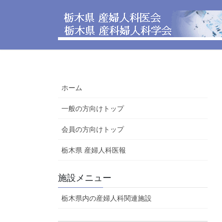
コ
ナ
ン
ビ
テ
ゲ
ン
ー
ツ
シ
へ
ョ
ス
ン
ホーム
キ
に
ッ
移
一般の方向けトップ
プ
動
会員の方向けトップ
栃木県 産婦人科医報
施設メニュー
栃木県内の産婦人科関連施設