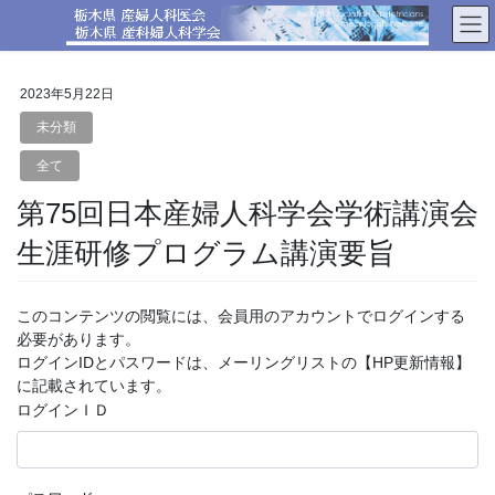
コ
ナ
ン
ビ
テ
ゲ
ン
ー
2023年5月22日
ツ
シ
へ
ョ
未分類
ス
ン
全て
キ
に
ッ
移
第75回日本産婦人科学会学術講演会
プ
動
生涯研修プログラム講演要旨
このコンテンツの閲覧には、会員用のアカウントでログインする
必要があります。
ログインIDとパスワードは、メーリングリストの【HP更新情報】
に記載されています。
ログインＩＤ