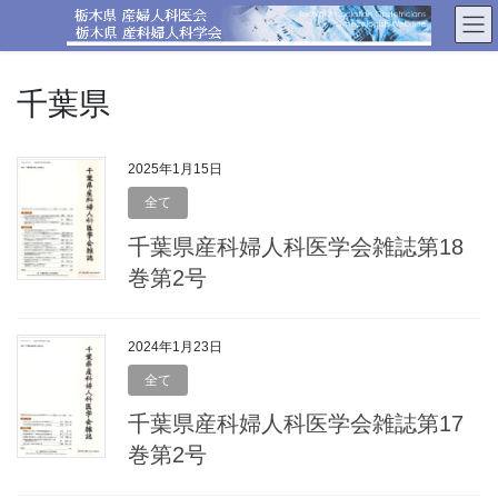
コ
ナ
ン
ビ
テ
ゲ
ン
ー
千葉県
ツ
シ
へ
ョ
ス
ン
2025年1月15日
キ
に
ッ
移
全て
プ
動
千葉県産科婦人科医学会雑誌第18
巻第2号
2024年1月23日
全て
千葉県産科婦人科医学会雑誌第17
巻第2号