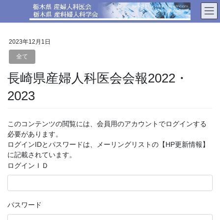
コ
ナ
ン
ビ
テ
ゲ
ン
ー
2023年12月1日
ツ
シ
へ
ョ
全て
ス
ン
長崎県産婦人科医会会報2022・
キ
に
ッ
移
2023
プ
動
このコンテンツの閲覧には、会員用のアカウントでログインする
必要があります。
ログインIDとパスワードは、メーリングリストの【HP更新情報】
に記載されています。
ログインＩＤ
パスワード