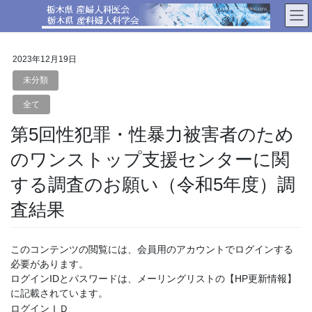
コ
ナ
ン
ビ
テ
ゲ
ン
ー
2023年12月19日
ツ
シ
へ
ョ
未分類
ス
ン
全て
キ
に
ッ
移
第5回性犯罪・性暴力被害者のため
プ
動
のワンストップ支援センターに関
する調査のお願い（令和5年度）調
査結果
このコンテンツの閲覧には、会員用のアカウントでログインする
必要があります。
ログインIDとパスワードは、メーリングリストの【HP更新情報】
に記載されています。
ログインＩＤ