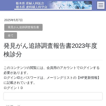
コ
ナ
ン
ビ
テ
ゲ
ン
ー
2025年5月7日
ツ
シ
へ
ョ
発見がん追跡調査報告書
ス
ン
全て
キ
に
ッ
移
発見がん追跡調査報告書2023年度
プ
動
検診分
このコンテンツの閲覧には、会員用のアカウントでログインする
必要があります。
ログインIDとパスワードは、メーリングリストの【HP更新情報】
に記載されています。
ログインＩＤ