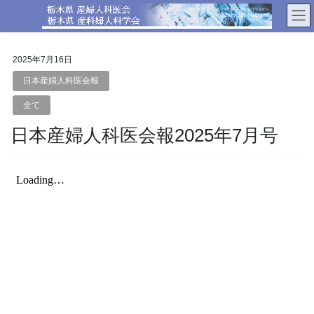
コ
ナ
ン
ビ
テ
ゲ
ン
ー
2025年7月16日
ツ
シ
へ
ョ
日本産婦人科医会報
ス
ン
全て
キ
に
ッ
移
日本産婦人科医会報2025年7月号
プ
動