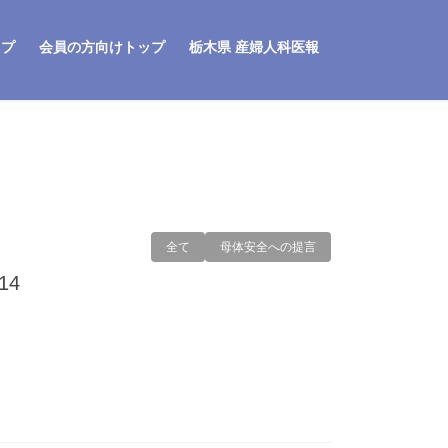
ップ
会員の方向けトップ
栃木県 産婦人科医報
全て
母体安全への提言
14