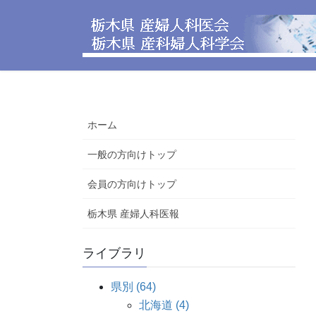
コ
ナ
ン
ビ
テ
ゲ
ン
ー
ツ
シ
へ
ョ
ス
ン
ホーム
キ
に
ッ
移
一般の方向けトップ
プ
動
会員の方向けトップ
栃木県 産婦人科医報
ライブラリ
県別 (64)
北海道 (4)