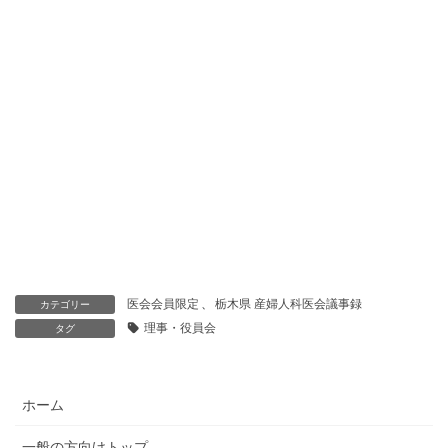
医会会員限定
、
栃木県 産婦人科医会議事録
カテゴリー
理事・役員会
タグ
ホーム
一般の方向けトップ