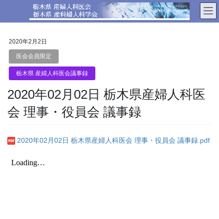
コ
ナ
ン
ビ
テ
ゲ
ン
ー
2020年2月2日
ツ
シ
へ
ョ
医会会員限定
ス
ン
栃木県 産婦人科医会議事録
キ
に
ッ
移
2020年02月02日 栃木県産婦人科医
プ
動
会 理事・役員会 議事録
2020年02月02日 栃木県産婦人科医会 理事・役員会 議事録.pdf