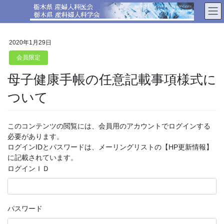
コ
ナ
ン
ビ
テ
ゲ
ン
ー
2020年1月29日
ツ
シ
へ
ョ
会員限定
ス
ン
母子健康手帳の任意記載事項様式に
キ
に
ッ
移
ついて
プ
動
このコンテンツの閲覧には、会員用のアカウントでログインする
必要があります。
ログインIDとパスワードは、メーリングリストの【HP更新情報】
に記載されています。
ログインＩＤ
パスワード