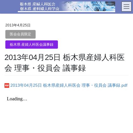
コ
ナ
ン
ビ
テ
ゲ
ン
ー
2013年4月25日
ツ
シ
へ
ョ
医会会員限定
ス
ン
栃木県 産婦人科医会議事録
キ
に
ッ
移
2013年04月25日 栃木県産婦人科医
プ
動
会 理事・役員会 議事録
2013年04月25日 栃木県産婦人科医会 理事・役員会 議事録.pdf