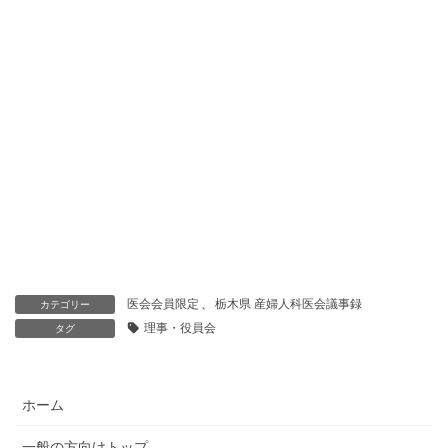
医会会員限定
、
栃木県 産婦人科医会議事録
カテゴリー
理事・役員会
タグ
ホーム
一般の方向けトップ