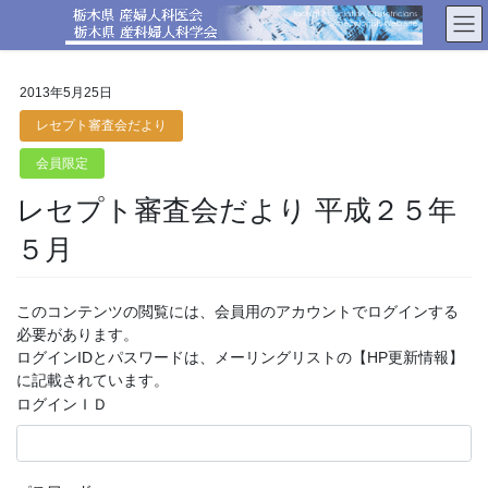
コ
ナ
ン
ビ
テ
ゲ
ン
ー
2013年5月25日
ツ
シ
へ
ョ
レセプト審査会だより
ス
ン
会員限定
キ
に
ッ
移
レセプト審査会だより 平成２５年
プ
動
５月
このコンテンツの閲覧には、会員用のアカウントでログインする
必要があります。
ログインIDとパスワードは、メーリングリストの【HP更新情報】
に記載されています。
ログインＩＤ