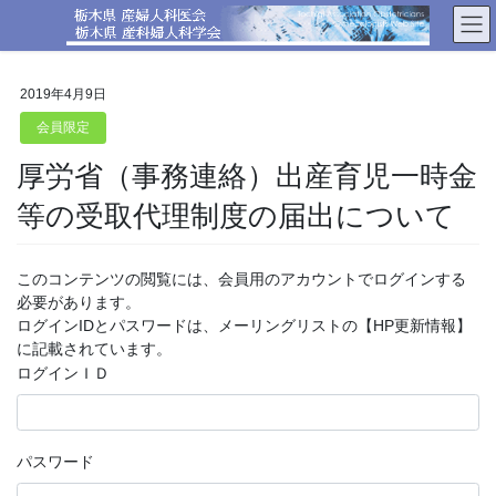
コ
ナ
ン
ビ
テ
ゲ
ン
ー
2019年4月9日
ツ
シ
へ
ョ
会員限定
ス
ン
厚労省（事務連絡）出産育児一時金
キ
に
ッ
移
等の受取代理制度の届出について
プ
動
このコンテンツの閲覧には、会員用のアカウントでログインする
必要があります。
ログインIDとパスワードは、メーリングリストの【HP更新情報】
に記載されています。
ログインＩＤ
パスワード