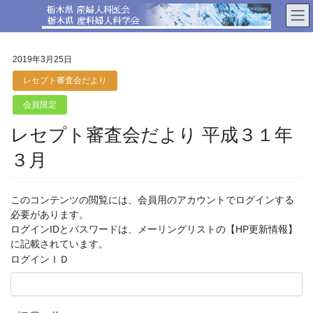
コ
ナ
ン
ビ
テ
ゲ
ン
ー
2019年3月25日
ツ
シ
へ
ョ
レセプト審査会だより
ス
ン
会員限定
キ
に
ッ
移
レセプト審査会だより 平成３１年
プ
動
３月
このコンテンツの閲覧には、会員用のアカウントでログインする
必要があります。
ログインIDとパスワードは、メーリングリストの【HP更新情報】
に記載されています。
ログインＩＤ