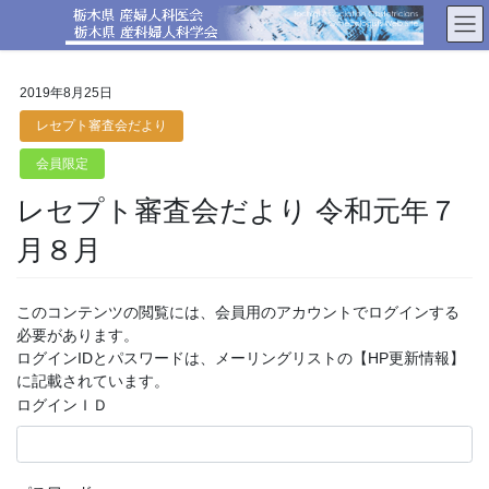
コ
ナ
ン
ビ
テ
ゲ
ン
ー
2019年8月25日
ツ
シ
へ
ョ
レセプト審査会だより
ス
ン
会員限定
キ
に
ッ
移
レセプト審査会だより 令和元年７
プ
動
月８月
このコンテンツの閲覧には、会員用のアカウントでログインする
必要があります。
ログインIDとパスワードは、メーリングリストの【HP更新情報】
に記載されています。
ログインＩＤ