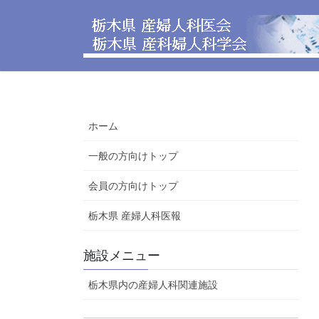
コ
ナ
ン
ビ
テ
ゲ
ン
ー
ツ
シ
へ
ョ
ス
ン
ホーム
キ
に
ッ
移
一般の方向けトップ
プ
動
会員の方向けトップ
栃木県 産婦人科医報
施設メニュー
栃木県内の産婦人科関連施設