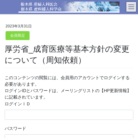
コ
ナ
ン
ビ
テ
ゲ
ン
ー
2023年3月31日
ツ
シ
へ
ョ
会員限定
ス
ン
厚労省_成育医療等基本方針の変更
キ
に
ッ
移
について（周知依頼）
プ
動
このコンテンツの閲覧には、会員用のアカウントでログインする
必要があります。
ログインIDとパスワードは、メーリングリストの【HP更新情報】
に記載されています。
ログインＩＤ
パスワード