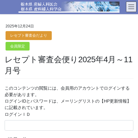
コ
ナ
ン
ビ
テ
ゲ
ン
ー
2025年12月24日
ツ
シ
へ
ョ
レセプト審査会だより
ス
ン
会員限定
キ
に
ッ
移
レセプト審査会便り2025年4月～11
プ
動
月号
このコンテンツの閲覧には、会員用のアカウントでログインする
必要があります。
ログインIDとパスワードは、メーリングリストの【HP更新情報】
に記載されています。
ログインＩＤ