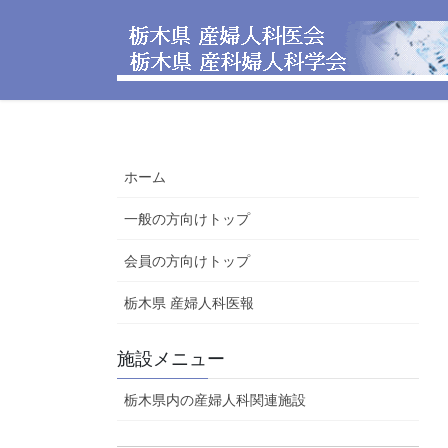
コ
ナ
ン
ビ
テ
ゲ
ン
ー
ツ
シ
へ
ョ
ス
ン
ホーム
キ
に
ッ
移
一般の方向けトップ
プ
動
会員の方向けトップ
栃木県 産婦人科医報
施設メニュー
栃木県内の産婦人科関連施設