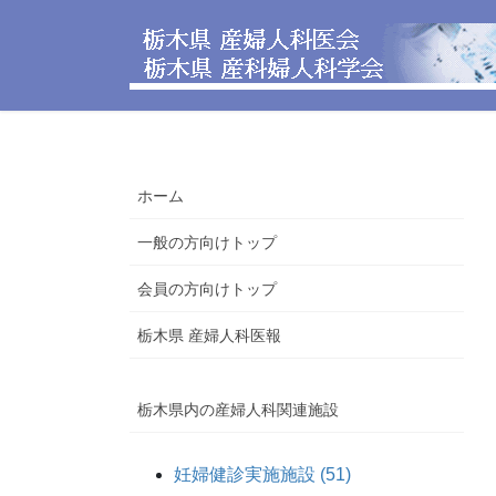
コ
ナ
ン
ビ
テ
ゲ
ン
ー
ツ
シ
へ
ョ
ス
ン
ホーム
キ
に
ッ
移
一般の方向けトップ
プ
動
会員の方向けトップ
栃木県 産婦人科医報
栃木県内の産婦人科関連施設
妊婦健診実施施設 (51)