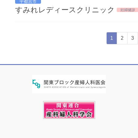
宇都宮市
すみれレディースクリニック
妊婦健
投
固
固
固
1
2
3
稿
定
定
定
ペ
ペ
ペ
の
ー
ー
ー
ペ
ジ
ジ
ジ
ー
ジ
送
り