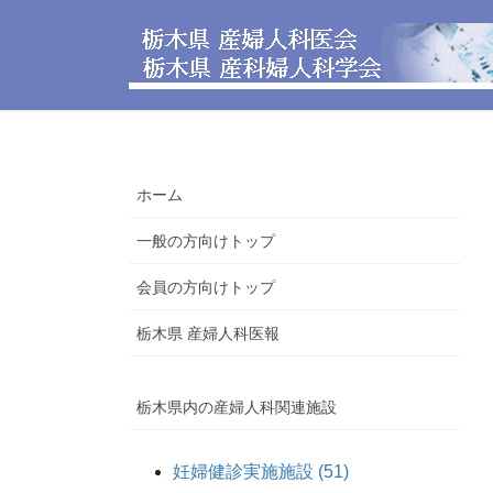
コ
ナ
ン
ビ
テ
ゲ
ン
ー
ツ
シ
へ
ョ
ス
ン
ホーム
キ
に
ッ
移
一般の方向けトップ
プ
動
会員の方向けトップ
栃木県 産婦人科医報
栃木県内の産婦人科関連施設
妊婦健診実施施設 (51)