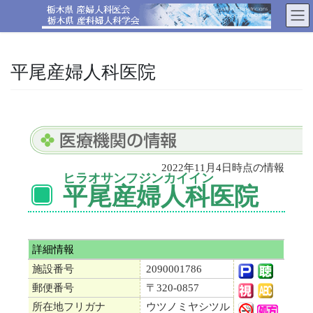
コ
ナ
ン
ビ
テ
ゲ
ン
ー
ツ
シ
平尾産婦人科医院
へ
ョ
ス
ン
キ
に
ッ
移
プ
動