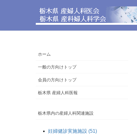
コ
ナ
ン
ビ
テ
ゲ
ン
ー
ツ
シ
へ
ョ
ス
ン
ホーム
キ
に
ッ
移
一般の方向けトップ
プ
動
会員の方向けトップ
栃木県 産婦人科医報
栃木県内の産婦人科関連施設
妊婦健診実施施設 (51)