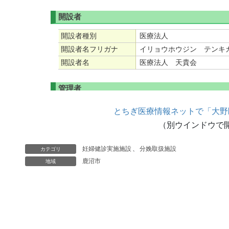
とちぎ医療情報ネットで「大野
（別ウインドウで
妊婦健診実施施設
、
分娩取扱施設
カテゴリ
鹿沼市
地域