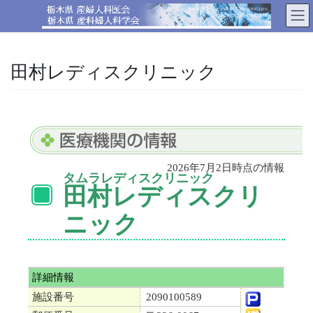
コ
ナ
ン
ビ
テ
ゲ
ン
ー
ツ
シ
田村レディスクリニック
へ
ョ
ス
ン
キ
に
ッ
移
プ
動