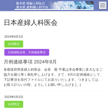
コ
ナ
ン
ビ
テ
ゲ
ン
ー
日本産婦人科医会
ツ
シ
へ
ョ
ス
ン
2024年8月1日
キ
に
ッ
移
会員限定
プ
動
日産婦医会発 月例連絡事項
月例連絡事項 2024年8月
各都道府県産婦人科医会 会長 殿 平素は本会事業に多大なるご
協力を賜り厚く御礼申し上げます。さて、8月の定例連絡として、
下記事項を添付ファイルにてお送りいたします。つきましては、
お取り計らいの程、よろしくお願い申し上げま […]
2023年5月2日
会員限定