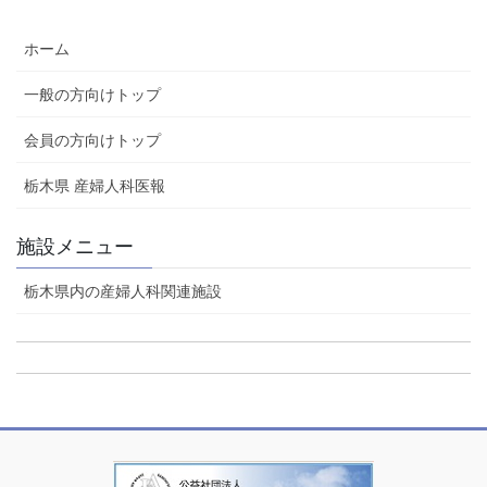
稿
ペ
ペ
ペ
の
ホーム
ー
ー
ー
ペ
ジ
ジ
ジ
ー
一般の方向けトップ
ジ
会員の方向けトップ
送
り
栃木県 産婦人科医報
施設メニュー
栃木県内の産婦人科関連施設