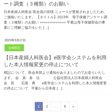
ート調査（３種類）のお願い
日本産婦人科医会 医会員の皆様 ニュースが更新されましたため、
ご連絡いたします。 【タイトル】2023年 母子保健アンケート調
査（３種類）のお願い ============= 平素は母子保健部会の事
業にご理解ご協力をいた […]
2023年3月17日
会員限定
【日本産婦人科医会】e医学会システムを利用
した本人情報変更の停止について
標記について、医会本部より通知がありましたのでお送りいたし
ます。 会 員 各 位 公益社団法人日本産婦人科医会
会 長 石渡 勇 e医学会システムを利用した本人情報変更
の停止について 平素から日本産 […]
投
固
固
固
1
2
…
6
»
定
定
定